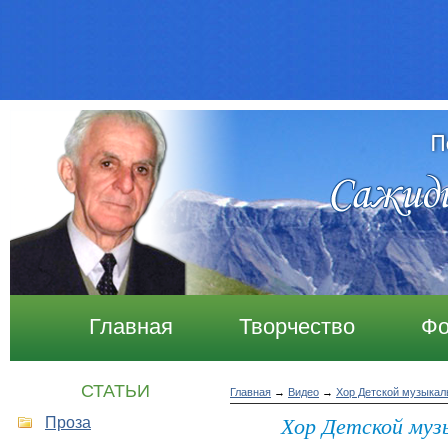
Главная
Творчество
Фо
СТАТЬИ
Главная
→
Видео
→
Хор Детской музыкал
Проза
Хор Детской муз